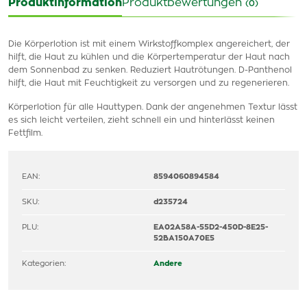
Produktinformation
Produktbewertungen
(0)
Die Körperlotion ist mit einem Wirkstoffkomplex angereichert, der
hilft, die Haut zu kühlen und die Körpertemperatur der Haut nach
dem Sonnenbad zu senken. Reduziert Hautrötungen. D-Panthenol
hilft, die Haut mit Feuchtigkeit zu versorgen und zu regenerieren.
Körperlotion für alle Hauttypen. Dank der angenehmen Textur lässt
es sich leicht verteilen, zieht schnell ein und hinterlässt keinen
Fettfilm.
EAN:
8594060894584
SKU:
d235724
PLU:
EA02A58A-55D2-450D-8E25-
52BA150A70E5
Kategorien:
Andere