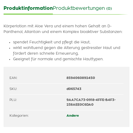
Produktinformation
Produktbewertungen
(0)
Körperlotion mit Aloe Vera und einem hohen Gehalt an D-
Panthenol, Allantoin und einem Komplex bioaktiver Substanzen:
spendet Feuchtigkeit und pflegt die Haut,
wirkt wohltuend gegen die Alterung gestresster Haut und
fördert deren schnelle Erneuerung,
Geeignet für normale und gemischte Hauttypen.
EAN:
8594060892450
SKU:
d065743
PLU:
9AA7CA73-0918-4FFE-B4F3-
238AEE0C6DA0
Kategorien:
Andere