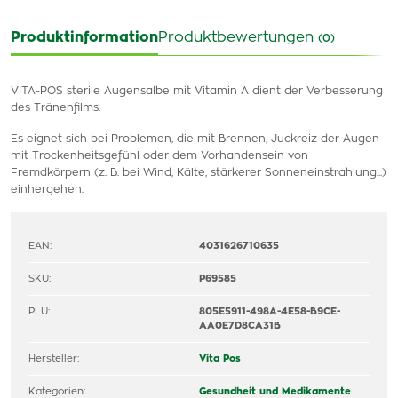
Produktinformation
Produktbewertungen
(0)
VITA-POS sterile Augensalbe mit Vitamin A dient der Verbesserung
des Tränenfilms.
Es eignet sich bei Problemen, die mit Brennen, Juckreiz der Augen
mit Trockenheitsgefühl oder dem Vorhandensein von
Fremdkörpern (z. B. bei Wind, Kälte, stärkerer Sonneneinstrahlung...)
einhergehen.
EAN:
4031626710635
SKU:
P69585
PLU:
805E5911-498A-4E58-B9CE-
AA0E7D8CA31B
Hersteller:
Vita Pos
Kategorien:
Gesundheit und Medikamente