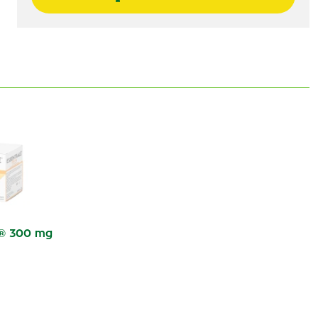
l® 300 mg