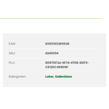
EAN:
8595165269529
SKU:
d245934
PLU:
8D970F2A-9F14-470E-8DF5-
C8125C499D9F
Kategorien:
Leber, Gallenblase