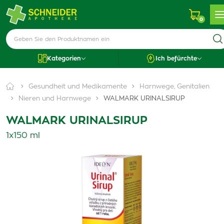
0
Kategorien
Ich befürchte
Gesundheit und Medikamente
Harnwege, Genitalien
Nieren und Harnwege
WALMARK URINALSIRUP
WALMARK URINALSIRUP
1x150 ml