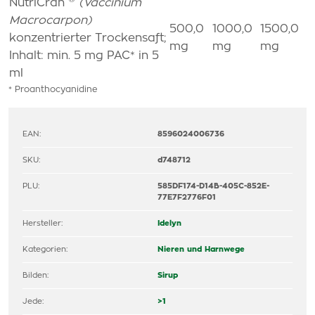
NutriCran
(Vaccinium
Macrocarpon)
500,0
1000,0
1500,0
konzentrierter Trockensaft;
mg
mg
mg
Inhalt: min. 5 mg PAC* in 5
ml
* Proanthocyanidine
EAN:
8596024006736
SKU:
d748712
PLU:
585DF174-D14B-405C-852E-
77E7F2776F01
Hersteller:
Idelyn
Kategorien:
Nieren und Harnwege
Bilden:
Sirup
Jede:
>1