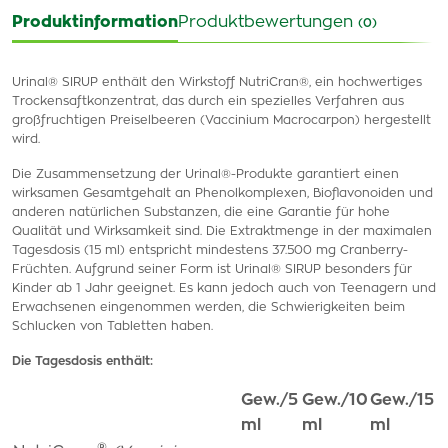
Produktinformation
Produktbewertungen
(0)
Urinal® SIRUP enthält den Wirkstoff NutriCran®, ein hochwertiges
Trockensaftkonzentrat, das durch ein spezielles Verfahren aus
großfruchtigen Preiselbeeren (Vaccinium Macrocarpon) hergestellt
wird.
Die Zusammensetzung der Urinal®-Produkte garantiert einen
wirksamen Gesamtgehalt an Phenolkomplexen, Bioflavonoiden und
anderen natürlichen Substanzen, die eine Garantie für hohe
Qualität und Wirksamkeit sind. Die Extraktmenge in der maximalen
Tagesdosis (15 ml) entspricht mindestens 37.500 mg Cranberry-
Früchten. Aufgrund seiner Form ist Urinal® SIRUP besonders für
Kinder ab 1 Jahr geeignet. Es kann jedoch auch von Teenagern und
Erwachsenen eingenommen werden, die Schwierigkeiten beim
Schlucken von Tabletten haben.
Die Tagesdosis enthält:
Gew./5
Gew./10
Gew./15
ml
ml
ml
®