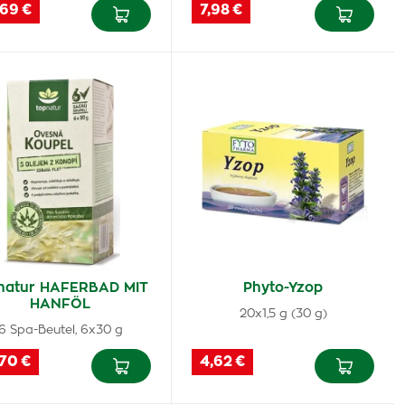
,69 €
7,98 €
natur HAFERBAD MIT
Phyto-Yzop
HANFÖL
20x1,5 g (30 g)
6 Spa-Beutel, 6x30 g
,70 €
4,62 €