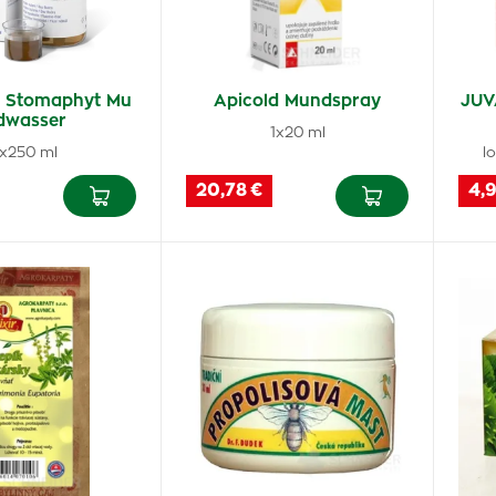
 Stomaphyt Mu
Apicold Mundspray
JUV
dwasser
1x20 ml
1x250 ml
l
20,78 €
4,