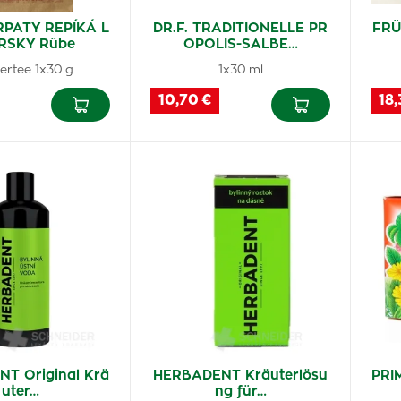
PATY REPÍKÁ L
DR.F. TRADITIONELLE PR
FRÜ
RSKY Rübe
OPOLIS-SALBE…
ertee 1x30 g
1x30 ml
10,70 €
18,
T Original Krä
HERBADENT Kräuterlösu
PRI
uter…
ng für…