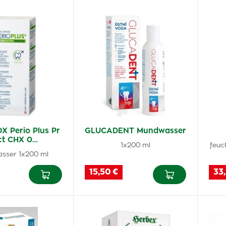
 Perio Plus Pr
GLUCADENT Mundwasser
ct CHX 0…
1x200 ml
feuc
sser 1x200 ml
15,50 €
33,