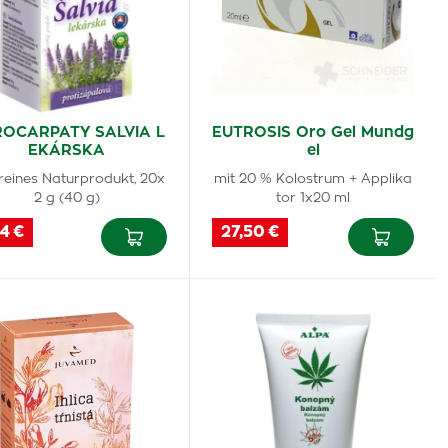
OCARPATY SALVIA L
EUTROSIS Oro Gel Mundg
EKÁRSKA
el
 reines Naturprodukt, 20x
mit 20 % Kolostrum + Applika
2 g (40 g)
tor 1x20 ml
4 €
27,50 €