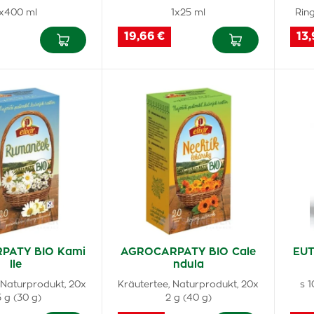
x400 ml
1x25 ml
Rin
19,66 €
13,
PATY BIO Kami
AGROCARPATY BIO Cale
EUT
lle
ndula
 Naturprodukt, 20x
Kräutertee, Naturprodukt, 20x
s 
5 g (30 g)
2 g (40 g)