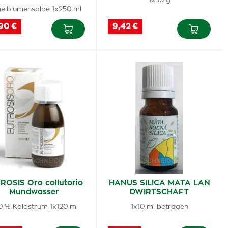
1x30 g
gelblumensalbe 1x250 ml
90 €
9,42 €
ROSIS Oro collutorio
HANUS SILICA MATA LAN
Mundwasser
DWIRTSCHAFT
10 % Kolostrum 1x120 ml
1x10 ml betragen