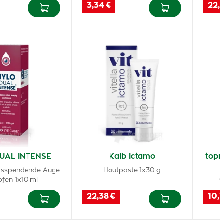
3,34 €
22
UAL INTENSE
Kalb Ictamo
top
itsspendende Auge
Hautpaste 1x30 g
pfen 1x10 ml
22,38 €
10