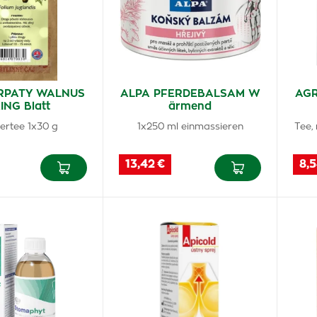
RPATY WALNUS
ALPA PFERDEBALSAM W
AGR
ING Blatt
ärmend
ertee 1x30 g
1x250 ml einmassieren
Tee,
13,42 €
8,5