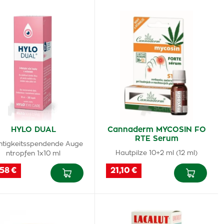
HYLO DUAL
Cannaderm MYCOSIN FO
RTE Serum
htigkeitsspendende Auge
Hautpilze 10+2 ml (12 ml)
ntropfen 1x10 ml
58 €
21,10 €