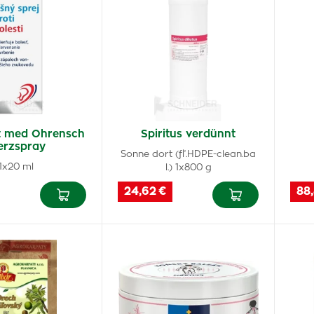
 med Ohrensch
Spiritus verdünnt
rzspray
Sonne dort (fľ.HDPE-clean.ba
1x20 ml
l.) 1x800 g
24,62 €
88,