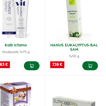
Kalb Ictamo
HANUS EUKALYPTUS-BAL
SAM
Hautpaste 1x75 g
1x50 g
83 €
7,18 €