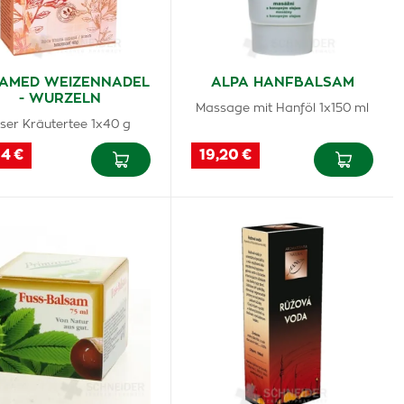
AMED WEIZENNADEL
ALPA HANFBALSAM
- WURZELN
Massage mit Hanföl 1x150 ml
oser Kräutertee 1x40 g
94 €
19,20 €