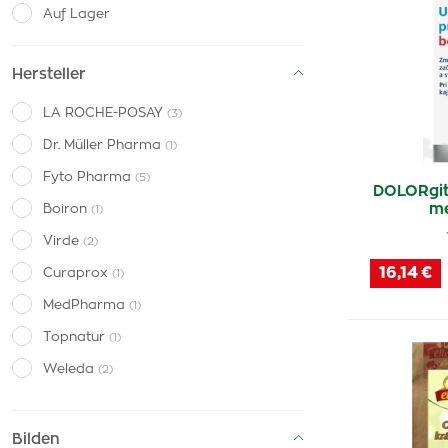
Auf Lager
Hersteller
LA ROCHE-POSAY
(3)
Dr. Müller Pharma
(1)
Fyto Pharma
(5)
DOLORgit
me
Boiron
(1)
Virde
(2)
16,14 €
Curaprox
(1)
MedPharma
(1)
Topnatur
(1)
Weleda
(2)
Allergika
(3)
Natura House
(1)
Bilden