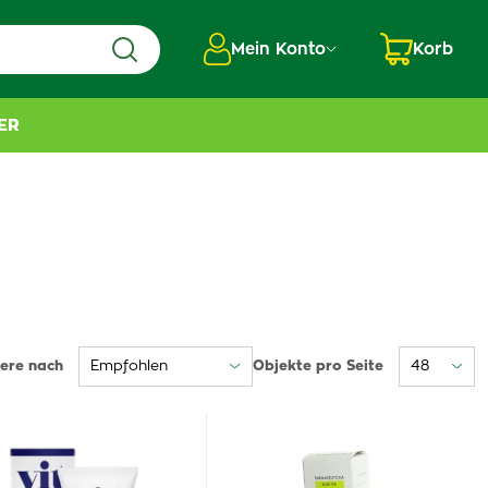
Mein Konto
Korb
ER
iere nach
Objekte pro Seite