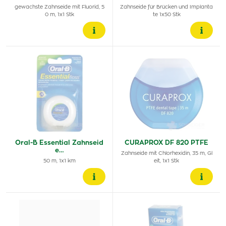
gewachste Zahnseide mit Fluorid, 5
Zahnseide für Brücken und Implanta
0 m, 1x1 Stk
te 1x50 Stk
Oral-B Essential Zahnseid
CURAPROX DF 820 PTFE
e…
Zahnseide mit Chlorhexidin, 35 m, Gl
50 m, 1x1 km
eit, 1x1 Stk