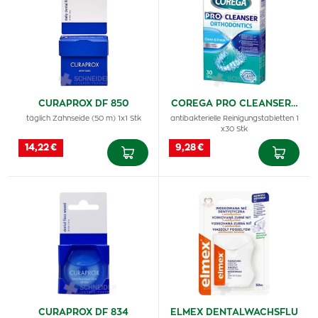
CURAPROX DF 850
COREGA PRO CLEANSER…
täglich Zahnseide (50 m) 1x1 Stk
antibakterielle Reinigungstabletten 1
x30 Stk
14,22 €
9,28 €
CURAPROX DF 834
ELMEX DENTALWACHSFLU