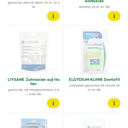
AHNseide
gewachst und mit Minze, 50 m, 1x1 S
tk
Menthol, 25 m, 1x1 Stk
LIVSANE Zahnseide auf Ha
ELGYDIUM-KLINIK DentoFil
lter
Zahnseide gewachst mit Fluorid 35
gewachst, mit Minzgeschmack, 2 in
m 1x1 Stk
1, 1x40 Stk