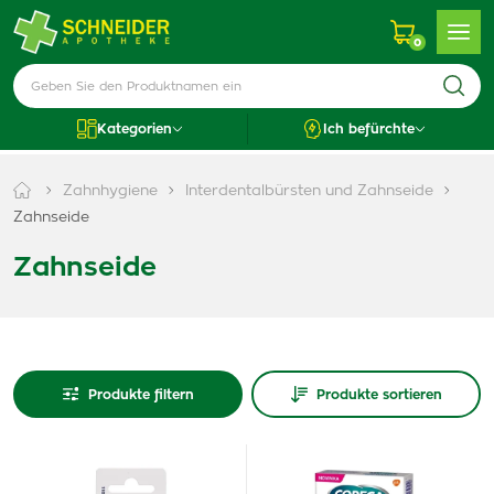
0
Kategorien
Ich befürchte
Zahnhygiene
Interdentalbürsten und Zahnseide
Zahnseide
Zahnseide
Produkte filtern
Produkte sortieren