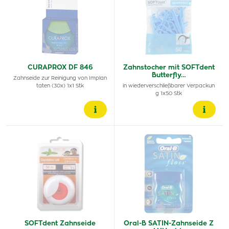
CURAPROX DF 846
Zahnstocher mit SOFTdent
Butterfly…
Zahnseide zur Reinigung von Implan
taten (30x) 1x1 Stk
in wiederverschließbarer Verpackun
g 1x50 Stk
SOFTdent Zahnseide
Oral-B SATIN-Zahnseide Z