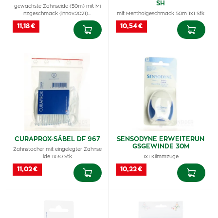
SH
gewachste Zahnseide (50m) mit Mi
nzgeschmack (innov.2021)…
mit Mentholgeschmack 50m 1x1 Stk
11,18 €
10,54 €
CURAPROX-SÄBEL DF 967
SENSODYNE ERWEITERUN
GSGEWINDE 30M
Zahnstocher mit eingelegter Zahnse
ide 1x30 Stk
1x1 Klimmzüge
11,02 €
10,22 €