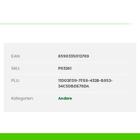
EAN:
8590335012769
SKU:
P93261
PLU:
11D02FD9-7FE6-432B-B952-
34C5DBDE76DA
Kategorien:
Andere