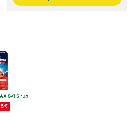
X 8v1 Sirup
18 €