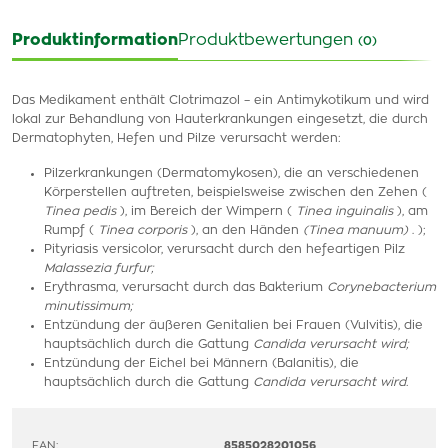
Produktinformation
Produktbewertungen
(0)
Das Medikament enthält Clotrimazol – ein Antimykotikum und wird
lokal zur Behandlung von Hauterkrankungen eingesetzt, die durch
Dermatophyten, Hefen und Pilze verursacht werden:
Pilzerkrankungen (Dermatomykosen), die an verschiedenen
Körperstellen auftreten, beispielsweise zwischen den Zehen (
Tinea pedis
), im Bereich der Wimpern (
Tinea inguinalis
), am
Rumpf (
Tinea corporis
), an den Händen
(Tinea manuum)
. );
Pityriasis versicolor, verursacht durch den hefeartigen Pilz
Malassezia furfur;
Erythrasma, verursacht durch das Bakterium
Corynebacterium
minutissimum;
Entzündung der äußeren Genitalien bei Frauen (Vulvitis), die
hauptsächlich durch die Gattung
Candida verursacht wird;
Entzündung der Eichel bei Männern (Balanitis), die
hauptsächlich durch die Gattung
Candida verursacht wird.
EAN:
8585028201056