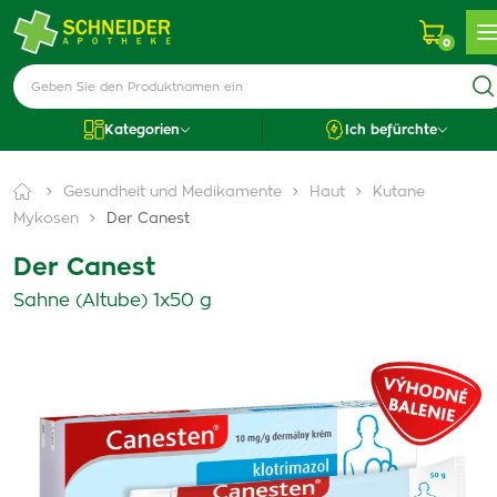
0
Kategorien
Ich befürchte
Gesundheit und Medikamente
Haut
Kutane
Mykosen
Der Canest
Der Canest
Sahne (Altube) 1x50 g