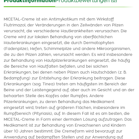
Produktinformation
Produktbewertungen
(0)
MICETAL-Creme ist ein Antimykotikum mit dem Wirkstoff
Flutrimazol, der Veränderungen in den Zellwänden von Pilzen
verursacht, die verschiedene Hautkrankheiten verursachen. Die
Creme wird zur lokalen Behandlung von oberflächlichen
Hauterkrankungen eingesetzt, die durch Dermatophyten
(Fadenpilze), Hefen, Schimmelpilze und andere Mikroorganismen,
die zu den Pilzen zählen, verursacht werden. Es wird insbesondere
zur Behandlung von Hautpilzerkrankungen eingesetzt, die häufig
die Bereiche von Hautfalten befallen, und bei solchen
Erkrankungen, bei denen neben Pilzen auch Hautschäden (z. B.
Bedampfung) zur Entstehung der Erkrankung beitragen. Diese
Erkrankungen (sog. Tinea) treten am häufigsten im Bereich der
Beine und der Leistengegend auf, aber auch im Gesicht und an der
behaarten Stelle des Kopfes oder Rumpfes. Andere
Pilzerkrankungen, zu deren Behandlung das Medikament
eingesetzt wird, treten auf größeren Flächen, insbesondere im
Rumpfbereich (Pityriasis), auf. In diesem Fall ist es am besten, die
MICETAL-Creme in Form einer dermalen Lösung aufzutragen. Das
Medikament ist zur Behandlung von Erwachsenen und Kindern
über 10 Jahren bestimmt. Die Cremeform wird bevorzugt zur
Anwendung auf bedampften Stellen und zur Anwendung auf