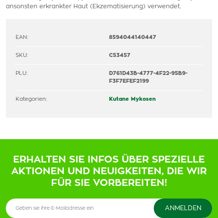
ansonsten erkrankter Haut (Ekzematisierung) verwendet.
EAN:
8594044140447
SKU:
C53457
PLU:
D761D43B-4777-4F22-95B9-
F3F7EFEF2199
Kategorien:
Kutane Mykosen
ERHALTEN SIE INFOS ÜBER SPEZIELLE
AKTIONEN UND NEUIGKEITEN, DIE WIR
FÜR SIE VORBEREITEN!