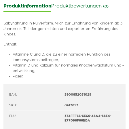
Produktinformation
Produktbewertungen
(0)
Babynahrung in Pulverform. Milch zur Ernährung von Kindern ab 3
Jahren als Teil der gemischten und exportierten Ernährung des
Kindes.
Enthält:
Vitamine C und D, die zu einer normalen Funktion des
Immunsystems beitragen,
Vitamin D und Kalzium für normales Knochenwachstum und -
entwicklung,
Faser.
EAN:
5900852051029
SKU:
d417857
PLU:
374FFF66-6EC6-48A4-8834-
E77096F66BBA