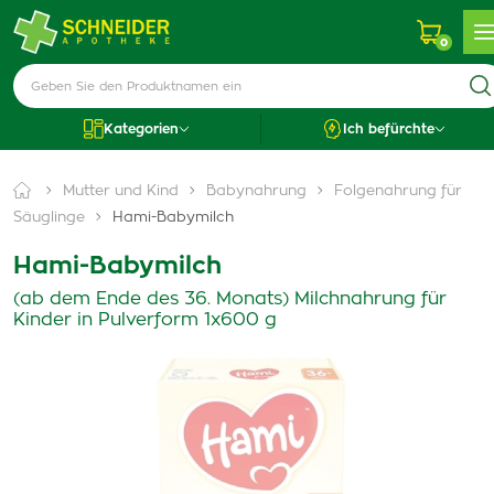
0
Kategorien
Ich befürchte
Mutter und Kind
Babynahrung
Folgenahrung für
Säuglinge
Hami-Babymilch
Hami-Babymilch
(ab dem Ende des 36. Monats) Milchnahrung für
Kinder in Pulverform 1x600 g