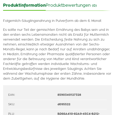
Produktinformation
Produktbewertungen
(0)
Folgemilch-Säuglingsnahrung in Pulverform ab dem 6. Monat
Es sollte nur Teil der gemischten Ernährung des Babys sein und in
den ersten sechs Lebensmonaten nicht als Ersatz für Muttermilch
verwendet werden. Die Entscheidung, feste Nahrung zu sich zu
nehmen, einschließlich etwaiger Ausnahmen von der Sechs-
Monats-Regel, kann je nach Bedarf nur auf Anraten unabhängiger,
in Medizin, Ernährung oder Pharmazie qualifizierter Personen oder
anderer für die Betreuung von Mutter und Kind verantwortlicher
Fachkräfte getroffen werden individuelle Wachstums- und
Entwicklungsbedürfnisse des jeweiligen Säuglings. Achten Sie
während der Wachstumsphase der ersten Zähne, insbesondere vor
dem Zubettgehen, auf die Hygiene der Mundhöhle.
EAN:
8590340127328
SKU:
d095522
PLU:
BD66A410-82A9-45C4-B212-