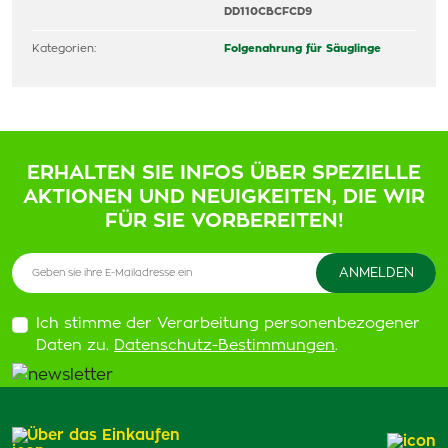
DD110CBCFCD9
Kategorien:
Folgenahrung für Säuglinge
ERHALTEN SIE INFOS ÜBER SPEZIELLE
AKTIONEN UND NEUIGKEITEN, DIE WIR
FÜR SIE VORBEREITEN!
Ich stimme der Verarbeitung personenbezogener
Daten zu.
Datenschutz-Bestimmungen
.
Über das Einkaufen