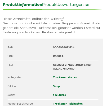
Produktinformation
Produktbewertungen
(0)
Dieses Arzneimittel enthält den Wirkstoff
Dextromethorphanbromid, der zu einer Gruppe von Arzneimitteln
gehört, die Antitussiva (Hustenstiller) genannt werden. Es wird zur
Linderung von trockenem Reizhusten eingesetzt.
EAN:
9006968012124
SKU:
C5862A
PLU:
C85226F2-7B25-40B0-B792-
A22AC75FA9A7
Kategorien:
Trockener Husten
Bilden:
Sirup
Jede:
>12 Jahre
Meine Beschwerde:
Trockener Reizhusten