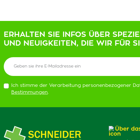
ERHALTEN SIE INFOS ÜBER SPEZI
UND NEUIGKEITEN, DIE WIR FÜR S
Ich stimme der Verarbeitung personenbezogener Da
Bestimmungen
.
Über da