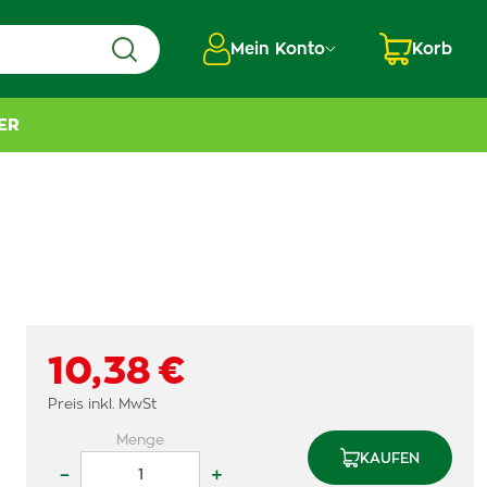
Mein Konto
Korb
ER
10,38 €
Preis inkl. MwSt
Menge
KAUFEN
–
+