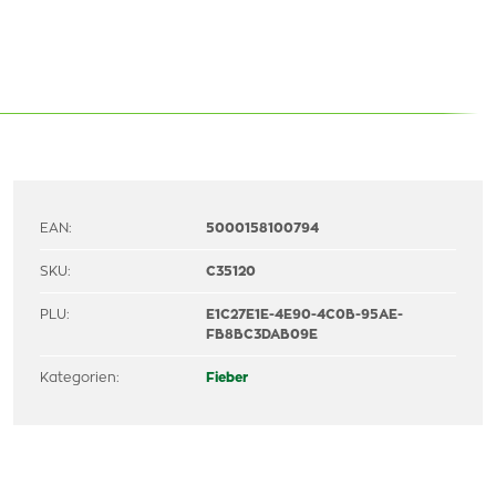
EAN:
5000158100794
SKU:
C35120
PLU:
E1C27E1E-4E90-4C0B-95AE-
FB8BC3DAB09E
Kategorien:
Fieber