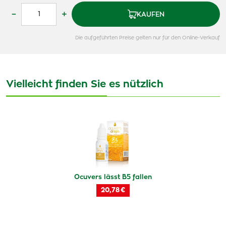
–
+
KAUFEN
Die aufgeführten Preise gelten nur für den Online-Verkauf
Vielleicht finden Sie es nützlich
Ocuvers lässt B5 fallen
20,78 €