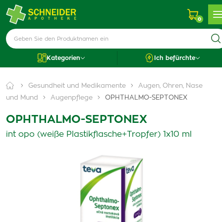
0
Kategorien
Ich befürchte
Gesundheit und Medikamente
Augen, Ohren, Nase
und Mund
Augenpflege
OPHTHALMO-SEPTONEX
OPHTHALMO-SEPTONEX
int opo (weiße Plastikflasche+Tropfer) 1x10 ml