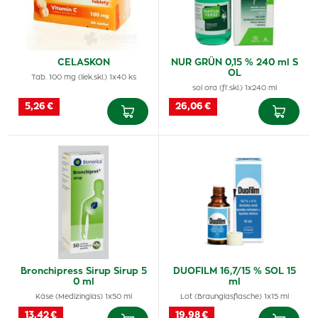
CELASKON
NUR GRÜN 0,15 % 240 ml S
OL
Tab. 100 mg (liek.skl.) 1x40 ks
sol ora (fľ.skl.) 1x240 ml
5,26 €
26,06 €
Bronchipress Sirup Sirup 5
DUOFILM 16,7/15 % SOL 15
0 ml
ml
Käse (Medizinglas) 1x50 ml
Lot (Braunglasflasche) 1x15 ml
13,42 €
19,98 €