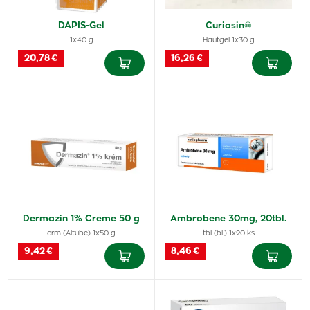
DAPIS-Gel
Curiosin®
1x40 g
Hautgel 1x30 g
20,78 €
16,26 €
Dermazin 1% Creme 50 g
Ambrobene 30mg, 20tbl.
crm (Altube) 1x50 g
tbl (bl.) 1x20 ks
9,42 €
8,46 €