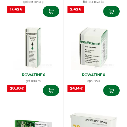
gel der 1x40 g
tbl (bl.) 1x28 ks
17,42 €
2,42 €
ROWATINEX
ROWATINEX
gtt 1x10 ml
cps 1x50
20,30 €
24,14 €