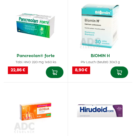
Pancreolan® forte
BIOMIN H
Tabl. HNO 220 mg 1x60 ks
Plv Lauch (Beutel) 30x3 g
22,86 €
8,90 €