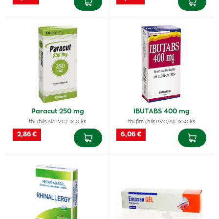
Paracut 250 mg
IBUTABS 400 mg
tbl (blis.Al/PVC) 1x10 ks
tbl flm (blis.PVC/Al) 1x30 ks
2,86 €
6,06 €