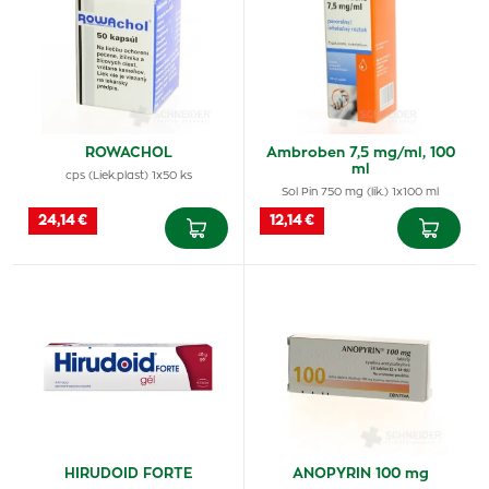
ROWACHOL
Ambroben 7,5 mg/ml, 100
ml
cps (Liek.plast) 1x50 ks
Sol Pin 750 mg (lik.) 1x100 ml
24,14 €
12,14 €
HIRUDOID FORTE
ANOPYRIN 100 mg