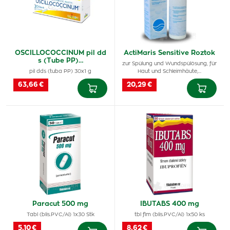
OSCILLOCOCCINUM pil dd
ActiMaris Sensitive Roztok
s (Tube PP)…
zur Spülung und Wundspülösung, für
pil dds (tuba PP) 30x1 g
Haut und Schleimhäute,…
63,66 €
20,29 €
Paracut 500 mg
IBUTABS 400 mg
Tabl (blis.PVC/Al) 1x30 Stk
tbl flm (blis.PVC/Al) 1x50 ks
5,10 €
8,62 €