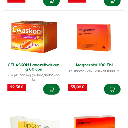
CELASKON Langzeitwirkun
Magnerot® 100 Tbl
g 60 cps
Tbl (Blister PVC/PVDC/Al) 1x100 Stk
cps pld 500 mg (bl. PVC/PVDC) 60
ks
22,38 €
35,02 €