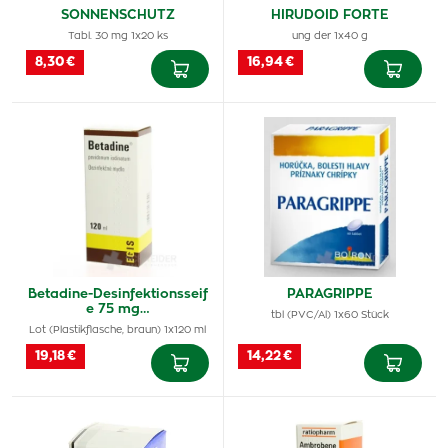
SONNENSCHUTZ
HIRUDOID FORTE
Tabl. 30 mg 1x20 ks
ung der 1x40 g
8,30 €
16,94 €
Betadine-Desinfektionsseif
PARAGRIPPE
e 75 mg…
tbl (PVC/Al) 1x60 Stück
Lot (Plastikflasche, braun) 1x120 ml
19,18 €
14,22 €