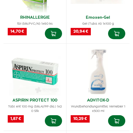
RHINALLERGIE
Emoxen-Gel
tbl (blis.PVC/Al) 1x60 ks
Gel (Tuba Al) 1x100 g
14,70 €
20,94 €
ASPIRIN PROTECT 100
AQVITOX-D
Tabl. ent 100 mg (blis.Al/PP dia.) 1x2
Wundbehandlungsmittel, Vernebler 1
0 Stk
x500 ml
1,87 €
10,29 €