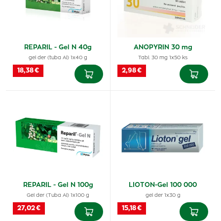
REPARIL - Gel N 40g
ANOPYRIN 30 mg
gel der (tuba Al) 1x40 g
Tabl. 30 mg 1x50 ks
18,38 €
2,98 €
REPARIL - Gel N 100g
LIOTON-Gel 100 000
Gel der (Tuba Al) 1x100 g
gel der 1x30 g
27,02 €
15,18 €