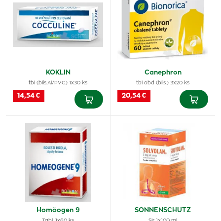
KOKLIN
Canephron
tbl (blis.Al/PVC) 1x30 ks
tbl obd (blis.) 3x20 ks
14,54 €
20,54 €
Homöogen 9
SONNENSCHUTZ
Tabl. 1x60 ks
Sir 1x100 ml