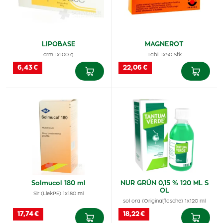
LIPOBASE
MAGNEROT
crm 1x100 g
Tabl. 1x50 Stk
6,43 €
22,06 €
Solmucol 180 ml
NUR GRÜN 0,15 % 120 ML S
OL
Sir (LiekPE) 1x180 ml
sol ora (Originalflasche) 1x120 ml
17,74 €
18,22 €