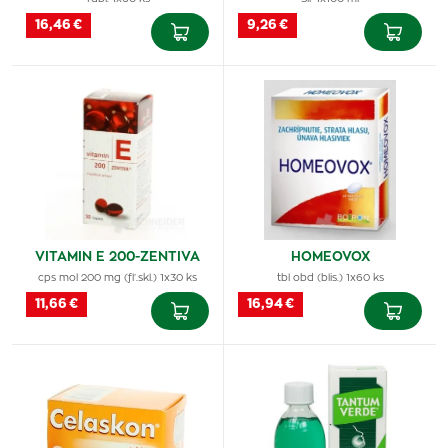
16,46 €
9,26 €
VITAMIN E 200-ZENTIVA
HOMEOVOX
cps mol 200 mg (fľ.skl.) 1x30 ks
tbl obd (blis.) 1x60 ks
11,66 €
16,94 €