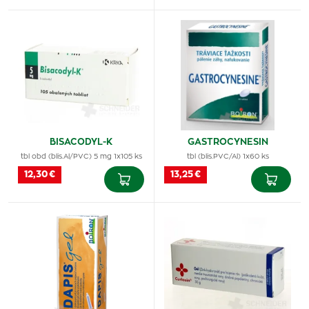
BISACODYL-K
GASTROCYNESIN
tbl obd (blis.Al/PVC) 5 mg 1x105 ks
tbl (blis.PVC/Al) 1x60 ks
12,30 €
13,25 €