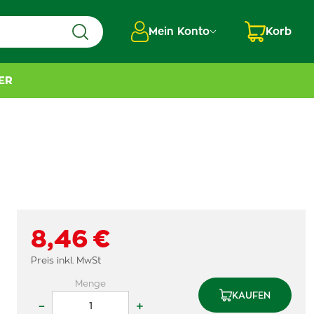
Mein Konto
Korb
ER
8,46 €
Preis inkl. MwSt
Menge
KAUFEN
–
+