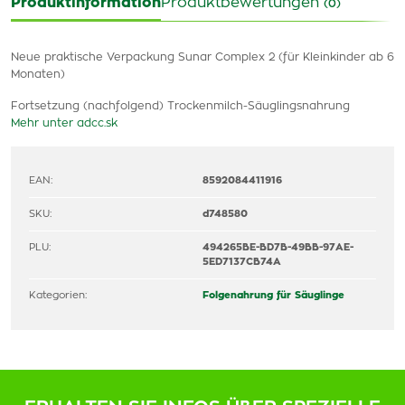
Produktinformation
Produktbewertungen
(0)
Neue praktische Verpackung Sunar Complex 2 (für Kleinkinder ab 6
Monaten)
Fortsetzung (nachfolgend) Trockenmilch-Säuglingsnahrung
Mehr unter adcc.sk
EAN:
8592084411916
SKU:
d748580
PLU:
494265BE-BD7B-49BB-97AE-
5ED7137CB74A
Kategorien:
Folgenahrung für Säuglinge