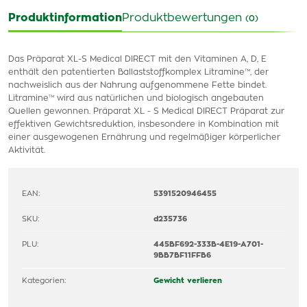
Produktinformation
Produktbewertungen
(0)
Das Präparat XL-S Medical DIRECT mit den Vitaminen A, D, E
enthält den patentierten Ballaststoffkomplex Litramine™, der
nachweislich aus der Nahrung aufgenommene Fette bindet.
Litramine™ wird aus natürlichen und biologisch angebauten
Quellen gewonnen. Präparat XL - S Medical DIRECT Präparat zur
effektiven Gewichtsreduktion, insbesondere in Kombination mit
einer ausgewogenen Ernährung und regelmäßiger körperlicher
Aktivität.
EAN:
5391520946455
SKU:
d235736
PLU:
445BF692-333B-4E19-A701-
9BB7BF11FFB6
Kategorien:
Gewicht verlieren