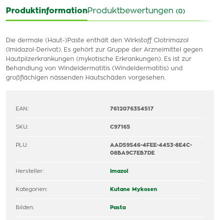
Produktinformation
Produktbewertungen
(0)
Die dermale (Haut-)Paste enthält den Wirkstoff Clotrimazol
(Imidazol-Derivat). Es gehört zur Gruppe der Arzneimittel gegen
Hautpilzerkrankungen (mykotische Erkrankungen). Es ist zur
Behandlung von Windeldermatitis (Windeldermatitis) und
großflächigen nässenden Hautschäden vorgesehen.
EAN:
7612076354517
SKU:
C97165
PLU:
AAD59546-4FEE-4453-8E4C-
08BA9C7EB7DE
Hersteller:
Imazol
Kategorien:
Kutane Mykosen
Bilden:
Pasta